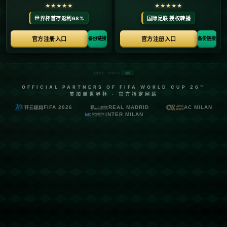
★★★★★
★★★★★
世界杯首存返利68%
国际足联 授权转播
官方注册入口
官方注册入口
备份链接
备份链接
直播平台 ：58261·me
访问
OFFICIAL PARTNERS OF FIFA WORLD CUP 26™
美加墨世界杯 · 官方指定网站
FIFA 2026
REAL MADRID
AC MILAN
INTER MILAN