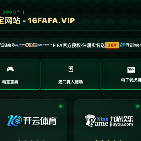
 2026™ ]
站 - 16FAFA.VIP
FIFA官方授权·注册实名送
38¥
🎮
🃏
🎰
电子老虎
电竞竞猜
澳门真人赌场