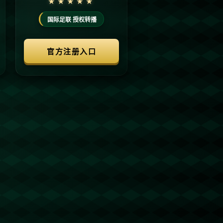
★★★★★
国际足联 授权转播
官方注册入口