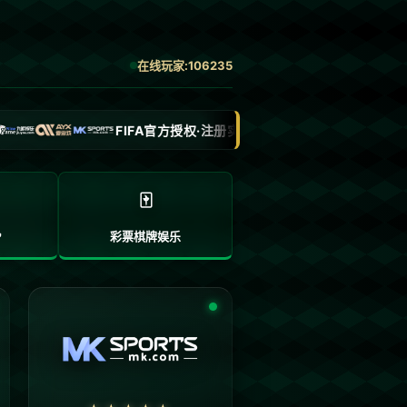
106235
在线玩家:
FIFA官方授权·注册实名送
38¥
🀄️
机
彩票棋牌娱乐