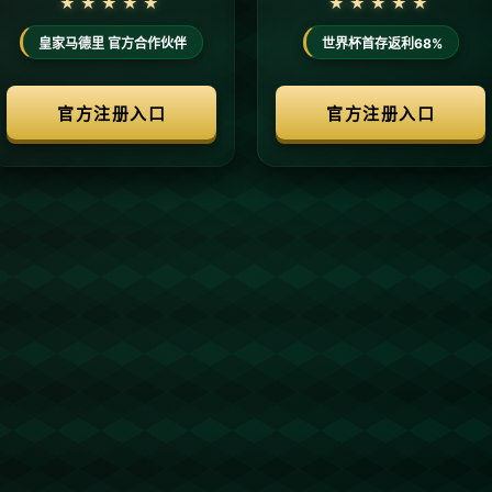
★★★★★
★★★★★
皇家马德里 官方合作伙伴
世界杯首存返利68%
官方注册入口
官方注册入口