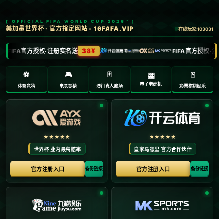
[ OFFICIAL FIFA WORLD CUP 2026™ ]
美加墨世界杯 · 官方指定网站 - 16FAFA.VIP
在线玩家:
103031
38¥
FIFA官方授权·注册实名送
FIFA官方授权·注
⚽️
🎮
🃏
🀄️
🎰
电子老虎机
体育竞猜
电竞竞猜
澳门真人赌场
彩票棋牌娱乐
★★★★★
★★★★★
世界杯 业内最高赔率
皇家马德里 官方合作伙伴
官方注册入口
官方注册入口
备份链接
备份链接