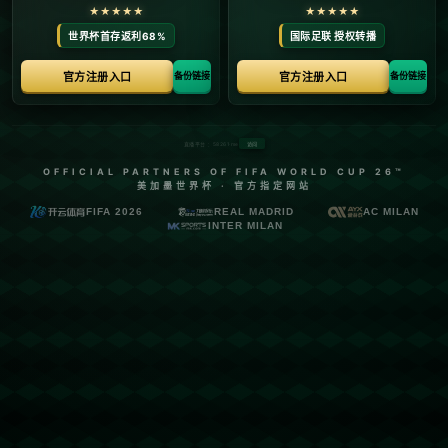
★★★★★
★★★★★
世界杯首存返利68%
国际足联 授权转播
官方注册入口
官方注册入口
备份链接
备份链接
直播平台 ：58261·me
访问
OFFICIAL PARTNERS OF FIFA WORLD CUP 26™
美加墨世界杯 · 官方指定网站
FIFA 2026
REAL MADRID
AC MILAN
INTER MILAN