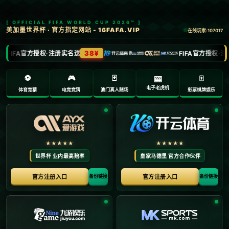
[ OFFICIAL FIFA WORLD CUP 2026™ ]
美加墨世界杯 · 官方指定网站 - 16FAFA.VIP
在线玩家:
107017
38¥
FIFA官方授权·注册实名送
FIFA官方授权·注
⚽️
🎮
🃏
🀄️
🎰
电子老虎机
体育竞猜
电竞竞猜
澳门真人赌场
彩票棋牌娱乐
★★★★★
★★★★★
世界杯 业内最高赔率
皇家马德里 官方合作伙伴
官方注册入口
官方注册入口
备份链接
备份链接