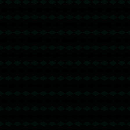
海量体育内容