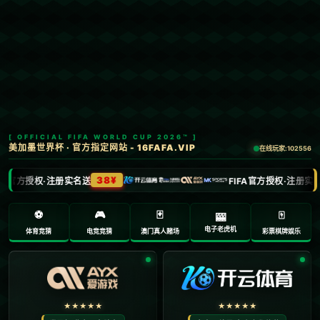
米乐·M6(CHINA)围绕米乐不断
新，回应用户的真实需求。
精选米乐体育内容，米乐·M6(China)与你一同
更多精彩。
Purchase now