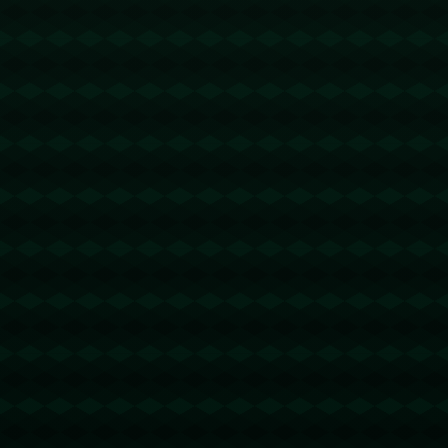
专业内容解读
我们致力于打造一个专业、安全、可靠的体
育数据平台，代码清晰，易于定制。
丰富赛事选择
米乐M6提供丰富多样的赛事内容，满足您
对不同体育项目的观看需求。